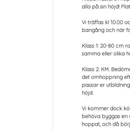
alla på sin höjd! Pla
Vi träffas kl 10.00 
bangång och när för
Klass 1: 20-80 cm r
samma eller olika höj
Klass 2: KM. Bedömni
det omhoppning efte
passar er utbildning
höjd.
Vi kommer dock köra
behöva byggas en gå
hoppat, och då bör