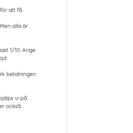
ör att få 
 Men alla är 
nast 1/10. Ange 
öjd.
ärk betalningen 
jälps vi på 
ver också 
 