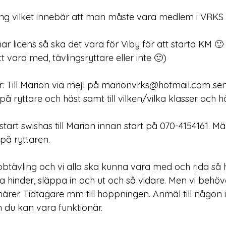
ng vilket innebär att man måste vara medlem i VRKS f
r licens så ska det vara för Viby för att starta KM 🙂
 vara med, tävlingsryttare eller inte 🙂)
 Till Marion via mejl på 
marionvrks@hotmail.com
 se
ryttare och häst samt till vilken/vilka klasser och h
tart swishas till Marion innan start på 070-4154161. M
å ryttaren.
bbtävling och vi alla ska kunna vara med och rida så h
ja hinder, släppa in och ut och så vidare. Men vi behö
ärer. Tidtagare mm till hoppningen. Anmäl till någon i
 du kan vara funktionär.