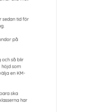
r sedan tid för 
g.
rundor på 
och så blir 
n höjd som 
 välja en KM-
 bara ska 
klasserna har 