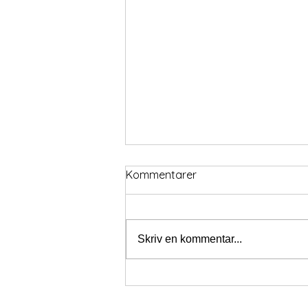
Kommentarer
Skriv en kommentar...
Pay & Jump söndag 9/8