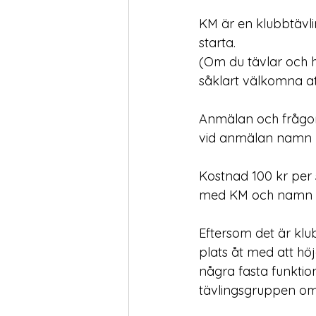
KM är en klubbtävli
starta.
(Om du tävlar och ha
såklart välkomna att
Anmälan och frågor:
vid anmälan namn på 
Kostnad 100 kr per s
med KM och namn p
Eftersom det är klu
plats åt med att hö
några fasta funktion
tävlingsgruppen om