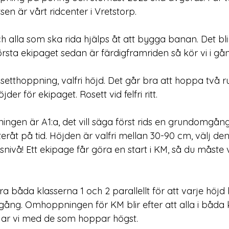
tsen är vårt ridcenter i Vretstorp.
och alla som ska rida hjälps åt att bygga banan. Det bli
sta ekipaget sedan är färdigframriden så kör vi i gån
osetthoppning, valfri höjd. Det går bra att hoppa två 
der för ekipaget. Rosett vid felfri ritt.
ngen är A1:a, det vill säga först rids en grundomgång 
råt på tid. Höjden är valfri mellan 30-90 cm, välj de
snivå! Ett ekipage får göra en start i KM, så du måste
 båda klasserna 1 och 2 parallellt för att varje höjd
ng. Omhoppningen för KM blir efter att alla i båda 
jar vi med de som hoppar högst.