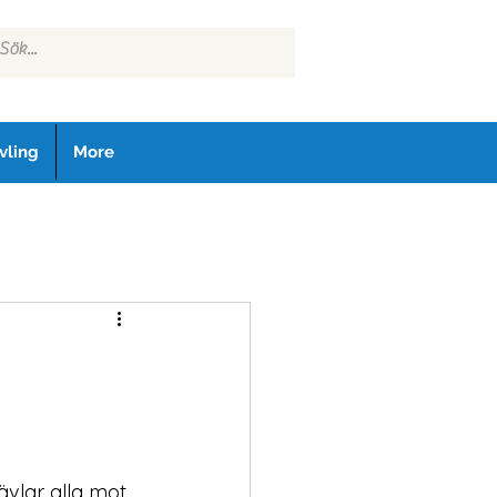
vling
More
vlar alla mot 