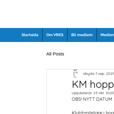
Startsida
Om VRKS
Bli medlem
Medlem
All Posts
vibyrks
7 sep. 202
KM hoppn
Uppdaterat:
23 okt. 2025
OBS! NYTT DATUM 26
Klubbmästare i hopp