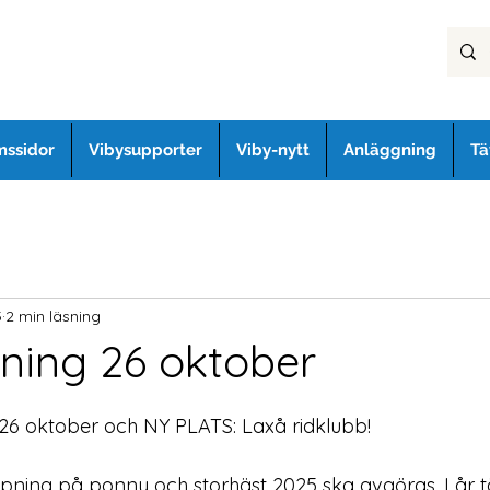
ssidor
Vibysupporter
Viby-nytt
Anläggning
Tä
5
2 min läsning
ing 26 oktober
 oktober och NY PLATS: Laxå ridklubb!
ning på ponny och storhäst 2025 ska avgöras. I år tä