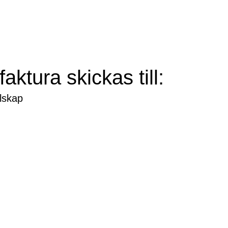
aktura skickas till:
llskap