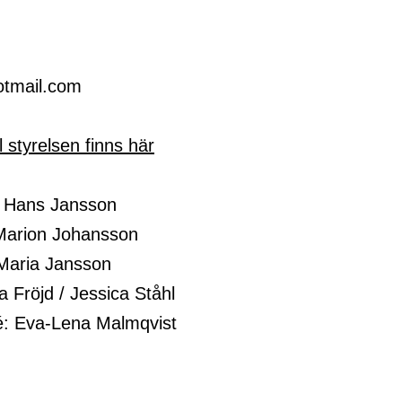
otmail.com
l styrelsen finns här
: Hans Jansson
Marion Johansson
Maria Jansson
 Fröjd / Jessica Ståhl
é: Eva-Lena Malmqvist