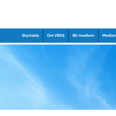
Startsida
Om VRKS
Bli medlem
Medlem