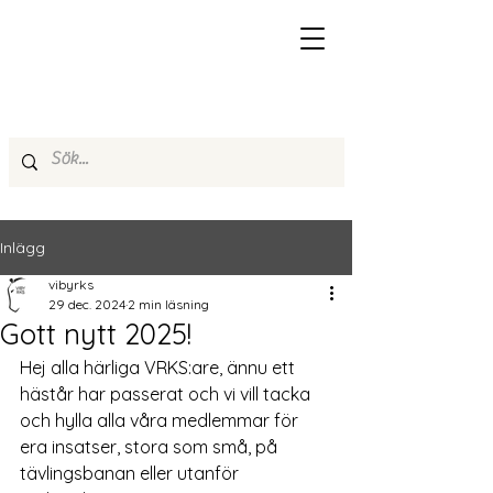
Inlägg
vibyrks
29 dec. 2024
2 min läsning
Gott nytt 2025!
Hej alla härliga VRKS:are, ännu ett 
hästår har passerat och vi vill tacka 
och hylla alla våra medlemmar för 
era insatser, stora som små, på 
tävlingsbanan eller utanför 