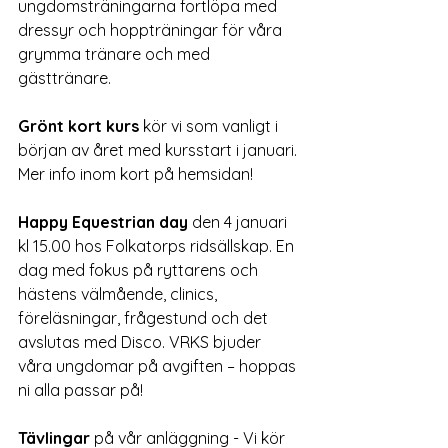
ungdomsträningarna fortlöpa med 
dressyr och hoppträningar för våra 
grymma tränare och med 
gästtränare.
Grönt kort kurs 
kör vi som vanligt i 
början av året med kursstart i januari. 
Mer info inom kort på hemsidan!
Happy Equestrian day
 den 4 januari 
kl 15.00 hos Folkatorps ridsällskap. En 
dag med fokus på ryttarens och 
hästens välmående, clinics, 
föreläsningar, frågestund och det 
avslutas med Disco. VRKS bjuder 
våra ungdomar på avgiften – hoppas 
ni alla passar på!
Tävlingar
 på vår anläggning - Vi kör 