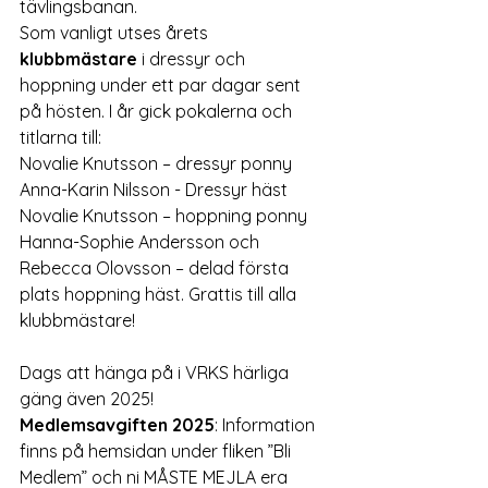
tävlingsbanan. 
Som vanligt utses årets 
klubbmästare
 i dressyr och 
hoppning under ett par dagar sent 
på hösten. I år gick pokalerna och 
titlarna till: 
Novalie Knutsson – dressyr ponny 
Anna-Karin Nilsson - Dressyr häst 
Novalie Knutsson – hoppning ponny 
Hanna-Sophie Andersson och 
Rebecca Olovsson – delad första 
plats hoppning häst. Grattis till alla 
klubbmästare! 
Dags att hänga på i VRKS härliga 
gäng även 2025!
Medlemsavgiften 2025
: Information 
finns på hemsidan under fliken ”Bli 
Medlem” och ni MÅSTE MEJLA era 