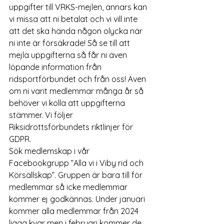
uppgifter till VRKS-mejlen, annars kan 
vi missa att ni betalat och vi vill inte 
att det ska hända någon olycka när 
ni inte är försäkrade! Så se till att 
mejla uppgifterna så får ni även 
löpande information från 
ridsportförbundet och från oss! Även 
om ni varit medlemmar många år så 
behöver vi kolla att uppgifterna 
stämmer. Vi följer 
Riksidrottsförbundets riktlinjer för 
GDPR.
Sök medlemskap i vår 
Facebookgrupp ”Alla vi i Viby rid och 
Körsällskap”. Gruppen är bara till för 
medlemmar så icke medlemmar 
kommer ej godkännas. Under januari 
kommer alla medlemmar från 2024 
ligga kvar men i februari kommer de 