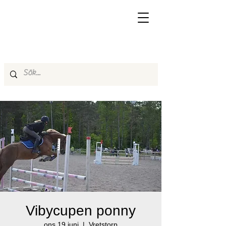
Vibycupen ponny
ons 19 juni
  |  
Vretstorp