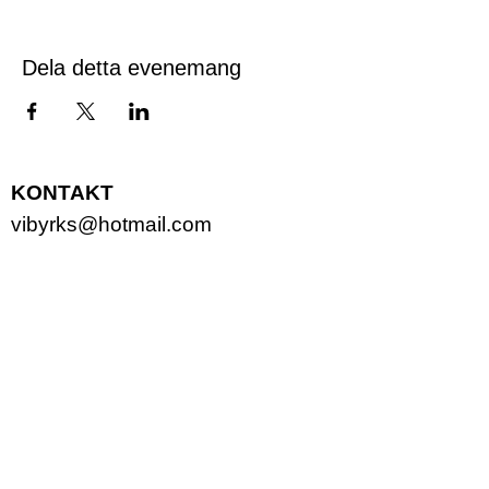
Dela detta evenemang
KONTAKT
vibyrks@hotmail.com
ADRESS
Fagerlid 172
694 50 Vretstorp
LÄNKAR​
Förening
sinfo