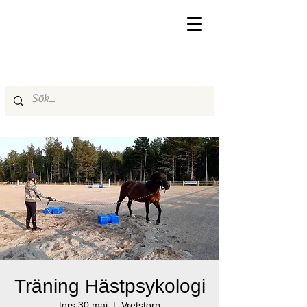
Träning Hästpsykologi
tors 30 maj
  |  
Vretstorp