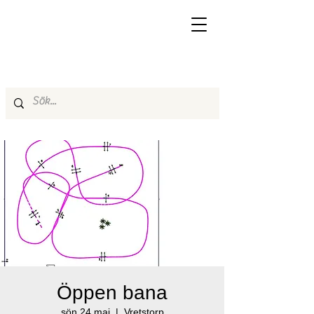
Öppen bana
sön 24 maj
  |  
Vretstorp