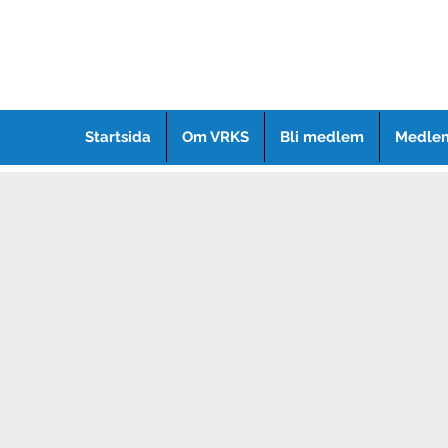
Startsida
Om VRKS
Bli medlem
Medlem