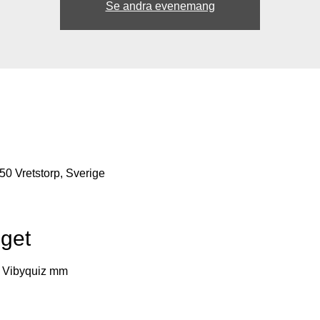
Se andra evenemang
50 Vretstorp, Sverige
get
, Vibyquiz mm