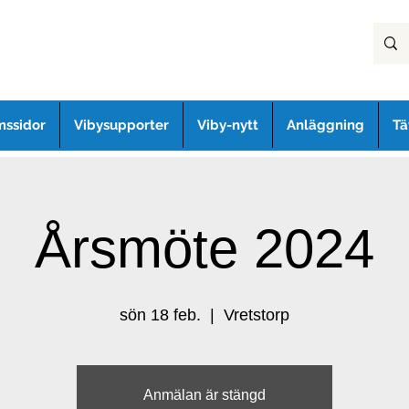
ssidor
Vibysupporter
Viby-nytt
Anläggning
Tä
Årsmöte 2024
sön 18 feb.
  |  
Vretstorp
Anmälan är stängd