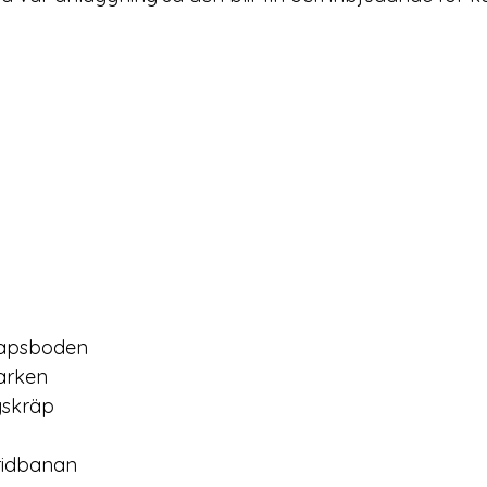
kapsboden
parken
gskräp
 ridbanan