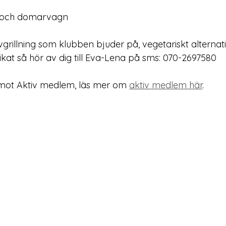
a och domarvagn
rillning som klubben bjuder på, vegetariskt alternativ
 fikat så hör av dig till Eva-Lena på sms: 070-2697580
ot Aktiv medlem, läs mer om 
aktiv medlem här
. 