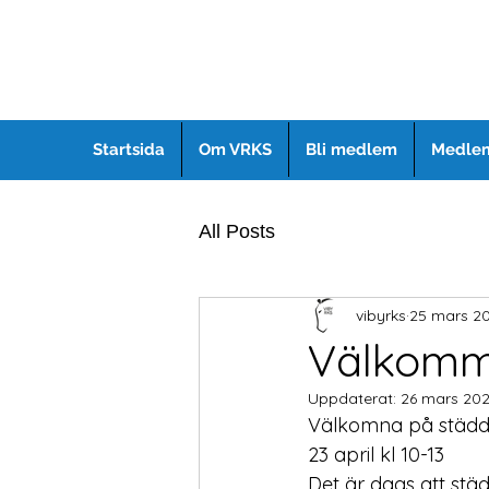
Startsida
Om VRKS
Bli medlem
Medlem
All Posts
vibyrks
25 mars 2
Välkomme
Uppdaterat:
26 mars 20
Välkomna på städda
23 april kl 10-13
Det är dags att stä