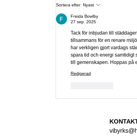
Sortera efter:
Nyast
Freida Bowlby
27 sep. 2025
Tack för inbjudan till städdagen
tillsammans för en renare miljö
har verkligen gjort vardags st
spara tid och energi samtidigt
till gemenskapen. Hoppas på e
Redigerad
Gilla
Svara
KONTAK
vibyrks@h