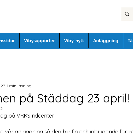
ssidor
Vibysupporter
Viby-nytt
Anläggning
Tä
023
1 min läsning
n på Städdag 23 april!
23
g på VRKS ridcenter.
da vår anläggning så den blir fin och inbjudande fö