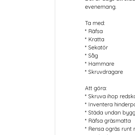
evenemang.
Ta med:
* Räfsa
* Kratta
* Sekatör
* Såg
* Hammare
* Skruvdragare
Att göra:
* Skruva ihop reds
* Inventera hinder
* Städa undan byg
* Räfsa gräsmatta
* Rensa ogräs runt