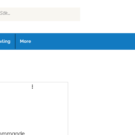
vling
More
r kommande 