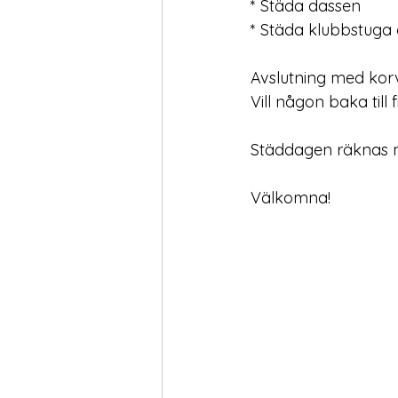
* Städa dassen
* Städa klubbstug
Avslutning med korvg
Vill någon baka till
Städdagen räknas m
Välkomna!