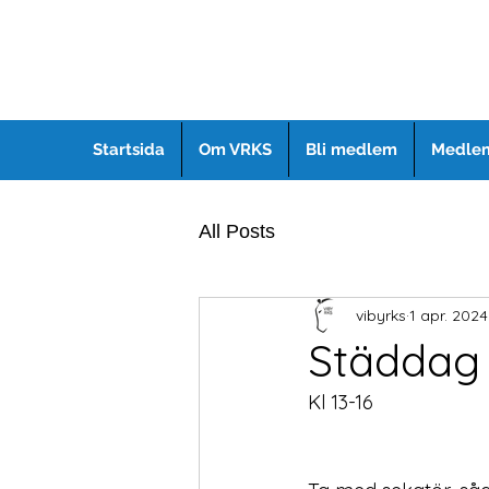
Startsida
Om VRKS
Bli medlem
Medlem
All Posts
vibyrks
1 apr. 2024
Städdag
Kl 13-16