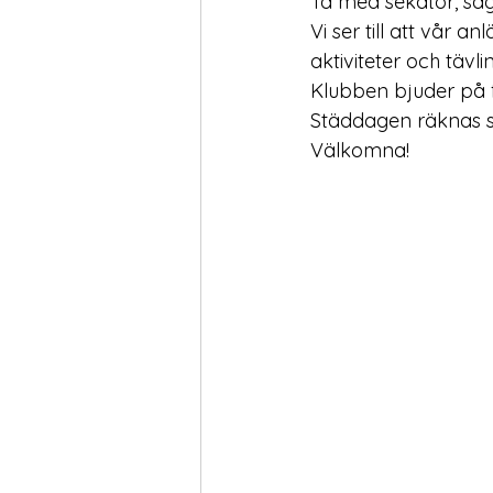
Ta med sekatör, såg
Vi ser till att vår 
aktiviteter och tävli
Klubben bjuder på f
Städdagen räknas 
Välkomna!