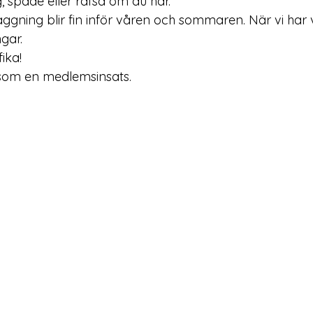
, spade eller räfsa om du har.
anläggning blir fin inför våren och sommaren. När vi har 
ngar.
ika!
som en medlemsinsats.