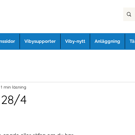
ssidor
Vibysupporter
Viby-nytt
Anläggning
Tä
1 min läsning
 28/4