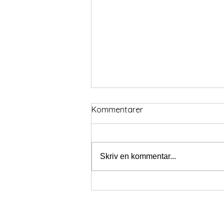
Kommentarer
Skriv en kommentar...
Pay & Jump söndag 9/8