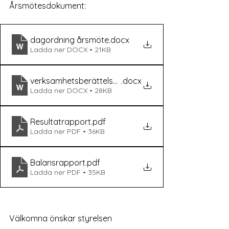
Årsmötesdokument:
dagordning årsmöte
.docx
Ladda ner DOCX • 21KB
verksamhetsberättelse för viby rks 2023
.docx
Ladda ner DOCX • 28KB
Resultatrapport
.pdf
Ladda ner PDF • 36KB
Balansrapport
.pdf
Ladda ner PDF • 35KB
Välkomna önskar styrelsen