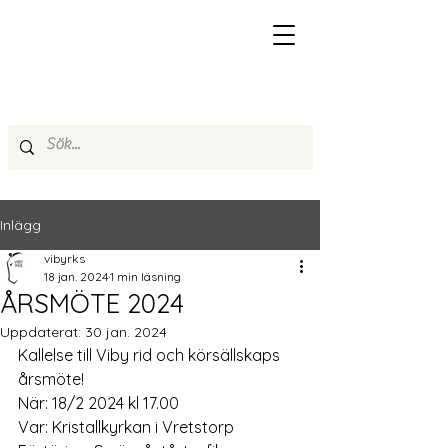
Inlägg
vibyrks
18 jan. 2024
1 min läsning
ÅRSMÖTE 2024
Uppdaterat:
30 jan. 2024
Kallelse till Viby rid och körsällskaps 
årsmöte!
När: 18/2 2024 kl 17.00
Var: Kristallkyrkan i Vretstorp